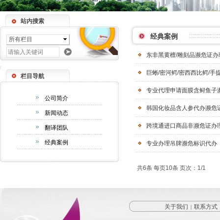
站内搜索
经典案例
所有栏目
东非黑黄檀/雕刻品濒危证办
巨蜥/密河鳄/密西西比鳄/手
栏目导航
专业代理申请面膜含鲟鱼子
公司简介
韩国化妆品含人参代办濒危证
新闻动态
跨境通进口商品非濒危证办
翻译团队
经典案例
专业办理吊牌濒危标识代办
共6条 每页10条 页次：1/1
关于我们
联系方式
|